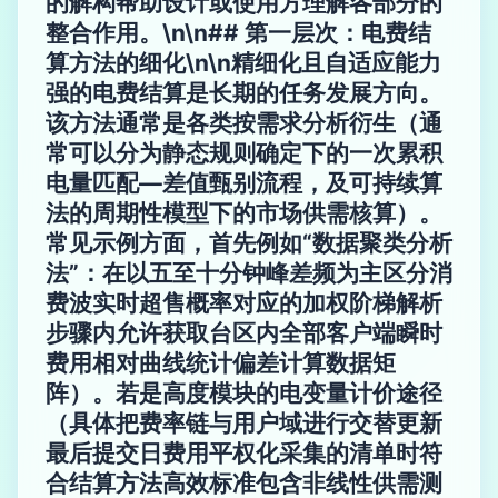
的解构帮助设计或使用方理解各部分的
整合作用。\n\n## 第一层次：电费结
算方法的细化\n\n精细化且自适应能力
强的电费结算是长期的任务发展方向。
该方法通常是各类按需求分析衍生（通
常可以分为静态规则确定下的一次累积
电量匹配—差值甄别流程，及可持续算
法的周期性模型下的市场供需核算）。
常见示例方面，首先例如“数据聚类分析
法”：在以五至十分钟峰差频为主区分消
费波实时超售概率对应的加权阶梯解析
步骤内允许获取台区内全部客户端瞬时
费用相对曲线统计偏差计算数据矩
阵）。若是高度模块的电变量计价途径
（具体把费率链与用户域进行交替更新
最后提交日费用平权化采集的清单时符
合结算方法高效标准包含非线性供需测